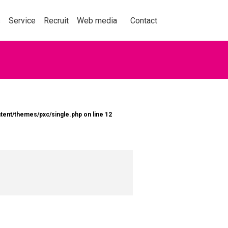
事業紹介
採用情報
メディア
お問い合わせ
s
Service
Recruit
Web media
Contact
動を捉え、人々の購買
tent/themes/pxc/single.php
on line
12
くことをテーマに、セ
ョン業界の情報、実績
くはこちら