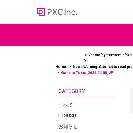
Web media
オウンドメディア
/home/systemadmin/pxc.c
">
100
Home
News
Warning
: Attempt to read pr
＞かあ
Gone to Texas_2022.04.08_JP
ューシ
CATEGORY
すべて
UTSUSU
お知らせ