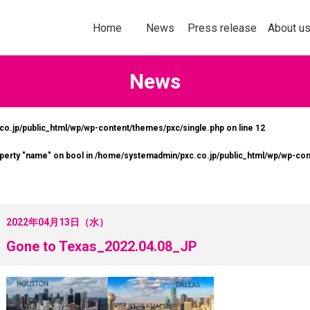
トップページ
お知らせ
プレスリリース
企業情報
Home
News
Press release
About u
News
o.jp/public_html/wp/wp-content/themes/pxc/single.php on line
12
社以上の加盟企業の＜商品・サービス
多様化する購買行
operty "name" on bool in
/home/systemadmin/pxc.co.jp/public_html/wp/wp-con
なたの企業にぴったりの販促ソリ
意欲を刺激してい
ョンをお探しいただけます！
ールスプロモーシ
を掲載します。
詳しくはこちら
2022年04月13日（水）
詳し
Gone to Texas_2022.04.08_JP