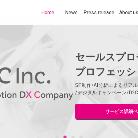
トップページ
お知らせ
プレスリリース
企業情報
Home
News
Press release
About u
販売促進の「困っ
セールスプロ
プロに任せてサク
多様化する購買行動を捉え
プロフェッシ
社以上の加盟企業の＜商品・サービス
多様化する購買行
いくことをテーマに、セー
なたの企業にぴったりの販促ソリ
意欲を刺激してい
ハンソクエス
報、実績を掲載しています
ョンをお探しいただけます！
ールスプロモーシ
SP制作/AI分析によるリア
を掲載します。
販売促進のスペシャリスト企
/デジタルキャンペーン/D2C
詳しくはこちら
メディア詳細ペ
詳し
製品詳細ペー
サービス詳細ペ
サービス詳細ペ