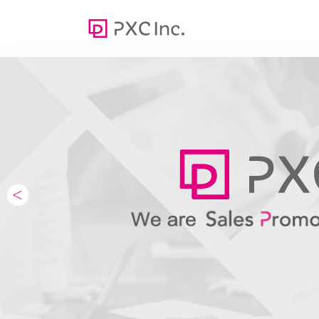
Web media
オウンドメディア
100
＞かあ
ューシ