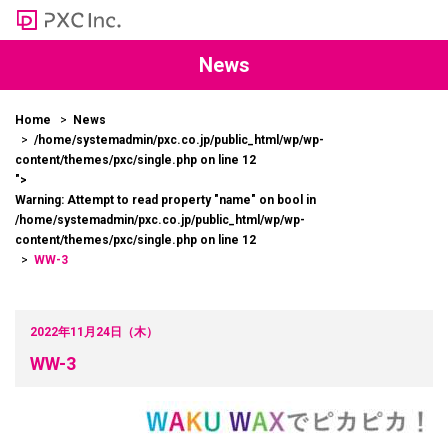
News
Home
News
/home/systemadmin/pxc.co.jp/public_html/wp/wp-
content/themes/pxc/single.php on line
12
">
Warning
: Attempt to read property "name" on bool in
/home/systemadmin/pxc.co.jp/public_html/wp/wp-
content/themes/pxc/single.php
on line
12
WW-3
2022年11月24日（木）
WW-3