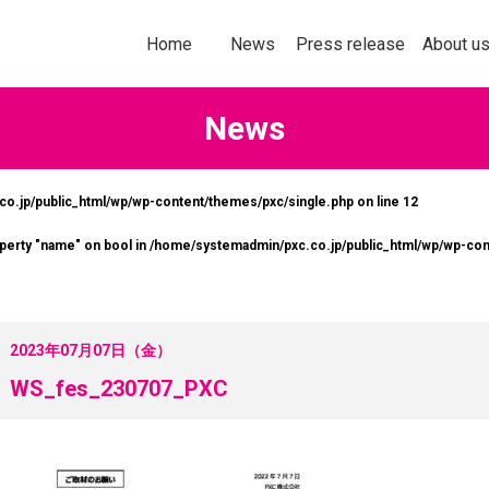
トップページ
お知らせ
プレスリリース
企業情報
Home
News
Press release
About u
News
o.jp/public_html/wp/wp-content/themes/pxc/single.php on line
12
社以上の加盟企業の＜商品・サービス
多様化する購買行
operty "name" on bool in
/home/systemadmin/pxc.co.jp/public_html/wp/wp-con
なたの企業にぴったりの販促ソリ
意欲を刺激してい
ョンをお探しいただけます！
ールスプロモーシ
を掲載します。
詳しくはこちら
2023年07月07日（金）
詳し
WS_fes_230707_PXC