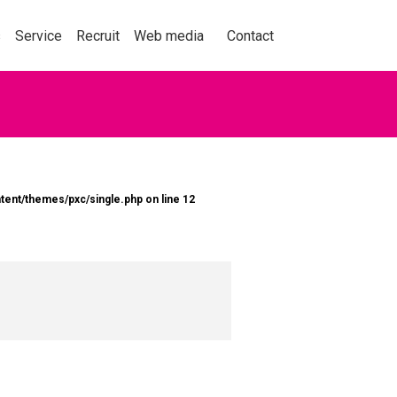
事業紹介
採用情報
メディア
お問い合わせ
s
Service
Recruit
Web media
Contact
動を捉え、人々の購買
tent/themes/pxc/single.php
on line
12
くことをテーマに、セ
ョン業界の情報、実績
くはこちら