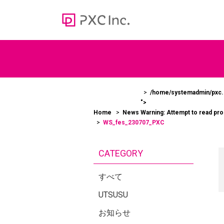
Web media
オウンドメディア
/home/systemadmin/pxc.c
">
100
Home
News
Warning
: Attempt to read pr
＞かあ
WS_fes_230707_PXC
ューシ
CATEGORY
すべて
UTSUSU
お知らせ