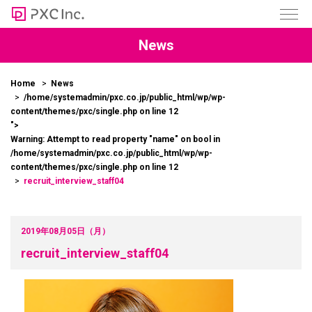
News
Home
News
/home/systemadmin/pxc.co.jp/public_html/wp/wp-
content/themes/pxc/single.php on line
12
">
Warning
: Attempt to read property "name" on bool in
/home/systemadmin/pxc.co.jp/public_html/wp/wp-
content/themes/pxc/single.php
on line
12
recruit_interview_staff04
2019年08月05日（月）
recruit_interview_staff04