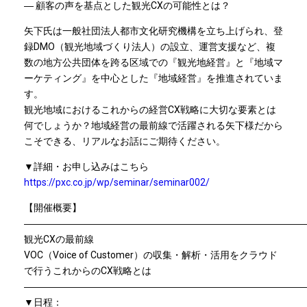
― 顧客の声を基点とした観光CXの可能性とは？
矢下氏は一般社団法人都市文化研究機構を立ち上げられ、登
録DMO（観光地域づくり法人）の設立、運営支援など、複
数の地方公共団体を跨る区域での『観光地経営』と『地域マ
ーケティング』を中心とした『地域経営』を推進されていま
す。
観光地域におけるこれからの経営CX戦略に大切な要素とは
何でしょうか？地域経営の最前線で活躍される矢下様だから
こそできる、リアルなお話にご期待ください。
▼詳細・お申し込みはこちら
https://pxc.co.jp/wp/seminar/seminar002/
【開催概要】
―――――――――――――――――――――――――――――
観光CXの最前線
VOC（Voice of Customer）の収集・解析・活用をクラウド
で行うこれからのCX戦略とは
―――――――――――――――――――――――――――――
▼日程：