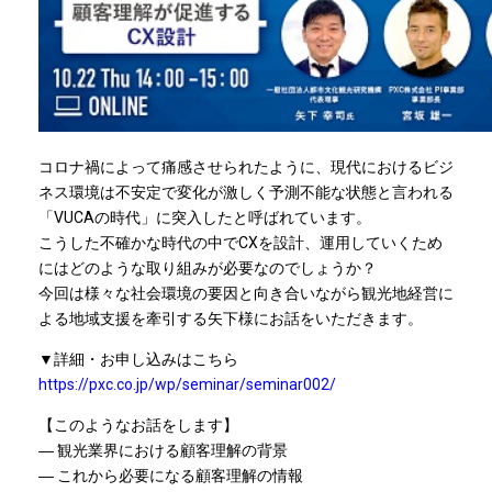
コロナ禍によって痛感させられたように、現代におけるビジ
ネス環境は不安定で変化が激しく予測不能な状態と言われる
「VUCAの時代」に突入したと呼ばれています。
こうした不確かな時代の中でCXを設計、運用していくため
にはどのような取り組みが必要なのでしょうか？
今回は様々な社会環境の要因と向き合いながら観光地経営に
よる地域支援を牽引する矢下様にお話をいただきます。
▼詳細・お申し込みはこちら
https://pxc.co.jp/wp/seminar/seminar002/
【このようなお話をします】
― 観光業界における顧客理解の背景
― これから必要になる顧客理解の情報