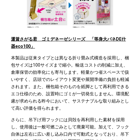
運賃さがる君 ゴミデネーゼシリーズ 「等身大パネDE什
器eco100」
本製品は従来タイプとは異なる折り畳み式構造を採用し、梱
包サイズは100サイズまで縮小。輸送コストの削減に加え、
倉庫保管の効率化にも寄与します。軽量かつ省スペースで扱
いやすく、店頭でのレイアウト変更や展開準備の負担も軽減
されます。また、梱包箱そのものを紙脚として再利用できる
エコ仕様のため、設置時にゴミが一切発生しません。環境配
慮が求められる昨今において、サステナブルな取り組みとし
て高い評価を得られます。
さらに、吊下げ用フックには貝殻を再利用した素材を採用
し、使用後は一般可燃ごみとして廃棄可能。加えて、フック
自体は左右に広い差し込み口内で可動式となっており、吊下