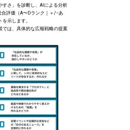
すさ」を診断し、AIによる分析
総合評価（A〜Dランク｜＋/−あ
トを示します。
談では、具体的な広報戦略の提案