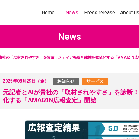
トップページ
お知らせ
プレスリリース
企業情報
Home
News
Press release
About u
News
が貴社の「取材されやすさ」を診断！メディア掲載可能性を数値化する「AMAIZIN
社以上の加盟企業の＜商品・サービス
多様化する購買行
なたの企業にぴったりの販促ソリ
意欲を刺激してい
2025年08月29日（金）
お知らせ
サービス
ョンをお探しいただけます！
ールスプロモーシ
を掲載します。
元記者とAIが貴社の「取材されやすさ」を診断
詳しくはこちら
化する「AMAIZIN広報査定」開始
詳し