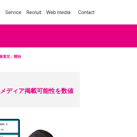
事業紹介
採用情報
メディア
お問い合わせ
s
Service
Recruit
Web media
Contact
広報査定」開始
動を捉え、人々の購買
くことをテーマに、セ
ョン業界の情報、実績
！メディア掲載可能性を数値
くはこちら