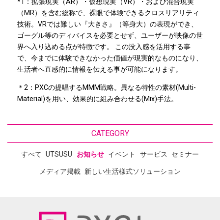
*1：拡張現実（AR）・仮想現実（VR）・および混合現実
（MR）を含む総称で、裸眼で体験できるクロスリアリティ
技術。VRでは難しい『大きさ』（等身大）の表現ができ、
ゴーグル等のディバイスを必要とせず、ユーザーが映像の世
界へ入り込める点が特徴です。 この没入感を活用する事
で、今までに体験できなかった価値が現実的なものになり、
生活者へ直感的に情報を伝える事が可能になります。
＊2：PXCの提唱するMMM戦略。異なる特性の素材(Multi-
Material)を用い、効果的に組み合わせる(Mix)手法。
CATEGORY
すべて
UTSUSU
お知らせ
イベント
サービス
セミナー
メディア掲載
新しい生活様式ソリューション