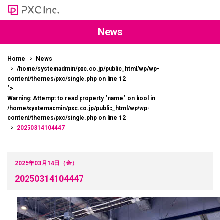
News
Home
News
/home/systemadmin/pxc.co.jp/public_html/wp/wp-
content/themes/pxc/single.php on line
12
">
Warning
: Attempt to read property "name" on bool in
/home/systemadmin/pxc.co.jp/public_html/wp/wp-
content/themes/pxc/single.php
on line
12
20250314104447
2025年03月14日（金）
20250314104447