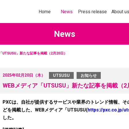
トップページ
お知らせ
プレスリリース
企業情報
Home
News
Press release
About u
News
「UTSUSU」新たな記事を掲載（2月20日）
社以上の加盟企業の＜商品・サービス
多様化する購買行
なたの企業にぴったりの販促ソリ
意欲を刺激してい
2025年02月20日（木）
UTSUSU
お知らせ
ョンをお探しいただけます！
ールスプロモーシ
を掲載します。
WEBメディア「UTSUSU」新たな記事を掲載（2
詳しくはこちら
詳し
PXCは、自社が提供するサービスや業界のトレンド情報、そ
どを掲載した、WEBメディア「UTSUSU(
https://pxc.co.jp/u
した。