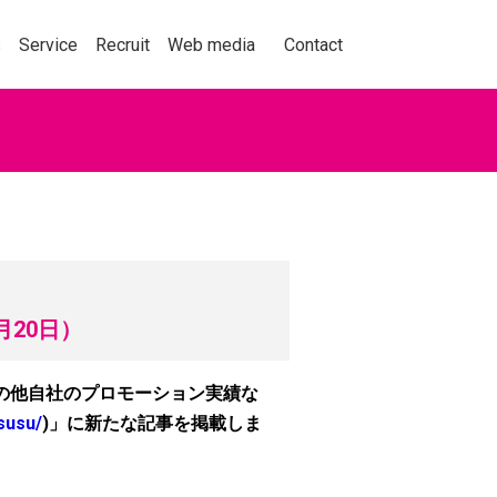
事業紹介
採用情報
メディア
お問い合わせ
s
Service
Recruit
Web media
Contact
動を捉え、人々の購買
くことをテーマに、セ
ョン業界の情報、実績
月20日）
くはこちら
の他自社のプロモーション実績な
tsusu/
)」に新たな記事を掲載しま