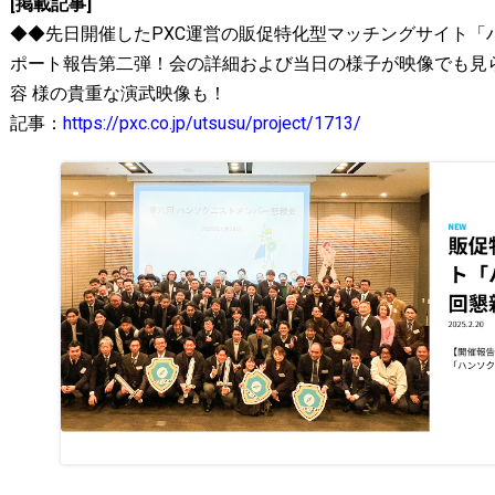
[掲載記事]
◆◆先日開催したPXC運営の販促特化型マッチングサイト「
ポート報告第二弾！会の詳細および当日の様子が映像でも見ら
容 様の貴重な演武映像も！
記事：
https://pxc.co.jp/utsusu/project/1713/