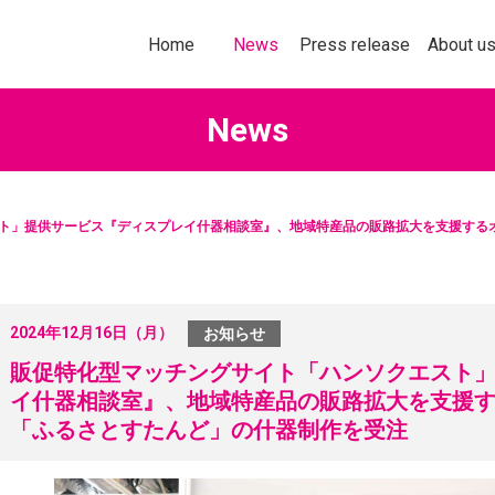
トップページ
お知らせ
プレスリリース
企業情報
Home
News
Press release
About u
News
ト」提供サービス『ディスプレイ什器相談室』、地域特産品の販路拡大を支援する
社以上の加盟企業の＜商品・サービス
多様化する購買行
なたの企業にぴったりの販促ソリ
意欲を刺激してい
ョンをお探しいただけます！
ールスプロモーシ
を掲載します。
2024年12月16日（月）
お知らせ
詳しくはこちら
詳し
販促特化型マッチングサイト「ハンソクエスト
イ什器相談室』、地域特産品の販路拡大を支援
「ふるさとすたんど」の什器制作を受注