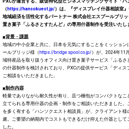
PXCが運営する、販促特化型ビジネスマッチングサイト「ハ
（
https://hansokuest.jp/
）は、『ディスプレイ什器相談室』
地域経済を活性化するパートナー 株式会社エスプールブリ
置き菓子「ふるさとすたんど」の専用什器制作を受注いたし
■背景・課題
地域の中小企業と共に、日本を元気にすることをミッション
ールブリッジ様（
https://bridge.spool.co.jp/
）が、2024年1
域特産品を取り扱うオフィス向け置き菓子サービス「ふるさ
の什器制作を検討されており、PXCの提供サービス「ディス
ご相談をいただきました。
■制作内容
軽量でありながら耐久性が有り、且つ梱包がコンパクトなこ
立てられる専用什器の企画・制作をご相談いただきました。
を多く有する「ハンソクエスト相談員」が、クライアント様
慮。ご要望の納期内でコストもできるだけ抑えた什器として
した。