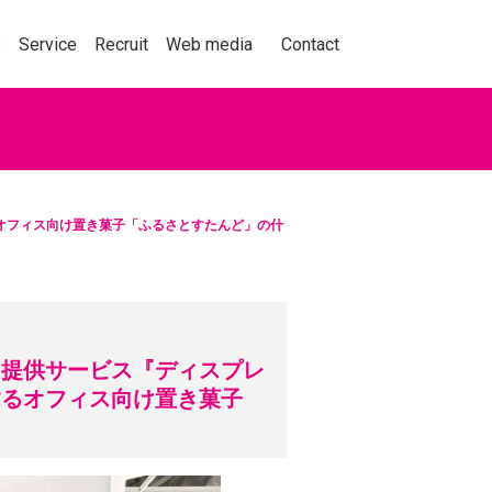
事業紹介
採用情報
メディア
お問い合わせ
s
Service
Recruit
Web media
Contact
オフィス向け置き菓子「ふるさとすたんど」の什
動を捉え、人々の購買
くことをテーマに、セ
ョン業界の情報、実績
くはこちら
」提供サービス『ディスプレ
するオフィス向け置き菓子