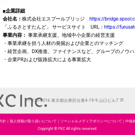
■企業詳細
会社名：
株式会社エスプールブリッジ
https://bridge.spool.c
「ふるさとすたんど」 サービスサイト URL：
https://furusa
事業内容：
事業承継支援、地域中小企業の経営支援
・事業承継を担う人材の発掘および企業とのマッチング
・経営企画、DX推進、ファイナンスなど、グループのノウ
・企業PRおよび販路拡大による事業拡大
〒110-0016 東京都台東区台東4-19-9 山口ビル7 7F
方針
｜
個人情報の取り扱いについて
｜
ソーシャルメディアポリシーについて
｜
中核
Copyright © PXC All rights reserved.