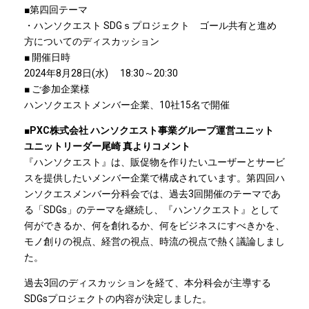
■第四回テーマ
・ハンソクエスト SDGｓプロジェクト ゴール共有と進め
方についてのディスカッション
■ 開催日時
2024年8月28日(水) 18:30～20:30
■ ご参加企業様
ハンソクエストメンバー企業、10社15名で開催
■PXC株式会社 ハンソクエスト事業グループ運営ユニット
ユニットリーダー尾崎 真よりコメント
『ハンソクエスト』は、販促物を作りたいユーザーとサービ
スを提供したいメンバー企業で構成されています。第四回ハ
ンソクエスメンバー分科会では、過去3回開催のテーマであ
る「SDGs」のテーマを継続し、『ハンソクエスト』として
何ができるか、何を創れるか、何をビジネスにすべきかを、
モノ創りの視点、経営の視点、時流の視点で熱く議論しまし
た。
過去3回のディスカッションを経て、本分科会が主導する
SDGsプロジェクトの内容が決定しました。