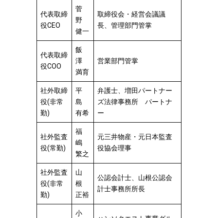
菅
代表取締
取締役会・経営会議議
野
役CEO
長、管理部門管掌
健一
飯
代表取締
澤
営業部門管掌
役COO
満育
社外取締
平
弁護士、増田パートナー
役(非常
島
ズ法律事務所 パートナ
勤)
有希
ー
福
社外監査
元三井物産・元日本監査
嶋
役(常勤)
役協会理事
繁之
社外監査
山
公認会計士、山根公認会
役(非常
根
計士事務所所長
勤)
正裕
小