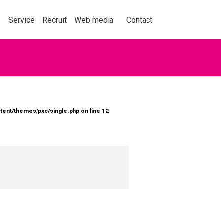
事業紹介
採用情報
メディア
お問い合わせ
s
Service
Recruit
Web media
Contact
動を捉え、人々の購買
tent/themes/pxc/single.php
on line
12
くことをテーマに、セ
ョン業界の情報、実績
くはこちら