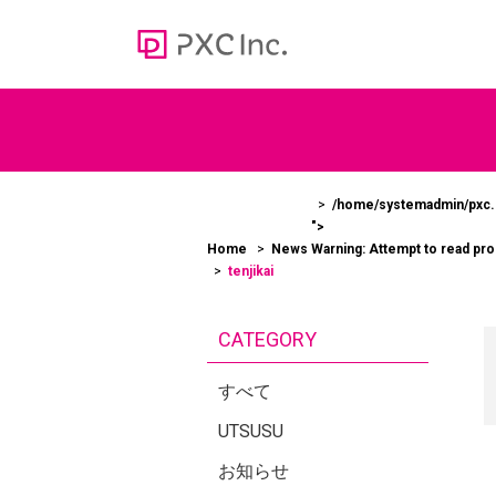
Web media
オウンドメディア
/home/systemadmin/pxc.c
">
100
Home
News
Warning
: Attempt to read pr
＞かあ
tenjikai
ューシ
CATEGORY
すべて
UTSUSU
お知らせ