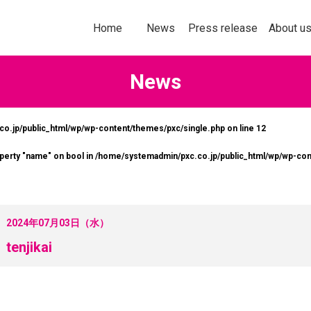
トップページ
お知らせ
プレスリリース
企業情報
Home
News
Press release
About u
News
o.jp/public_html/wp/wp-content/themes/pxc/single.php on line
12
社以上の加盟企業の＜商品・サービス
多様化する購買行
operty "name" on bool in
/home/systemadmin/pxc.co.jp/public_html/wp/wp-con
なたの企業にぴったりの販促ソリ
意欲を刺激してい
ョンをお探しいただけます！
ールスプロモーシ
を掲載します。
詳しくはこちら
2024年07月03日（水）
詳し
tenjikai