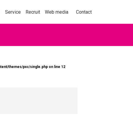
事業紹介
採用情報
メディア
お問い合わせ
s
Service
Recruit
Web media
Contact
動を捉え、人々の購買
tent/themes/pxc/single.php
on line
12
くことをテーマに、セ
ョン業界の情報、実績
くはこちら