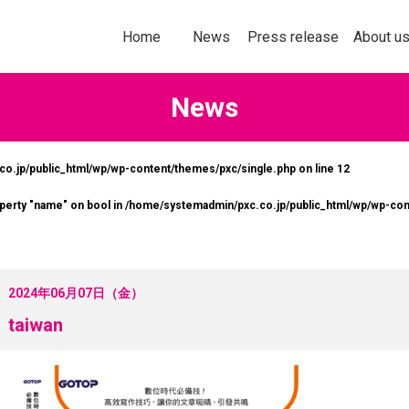
トップページ
お知らせ
プレスリリース
企業情報
Home
News
Press release
About u
News
o.jp/public_html/wp/wp-content/themes/pxc/single.php on line
12
社以上の加盟企業の＜商品・サービス
多様化する購買行
operty "name" on bool in
/home/systemadmin/pxc.co.jp/public_html/wp/wp-con
なたの企業にぴったりの販促ソリ
意欲を刺激してい
ョンをお探しいただけます！
ールスプロモーシ
を掲載します。
詳しくはこちら
2024年06月07日（金）
詳し
taiwan