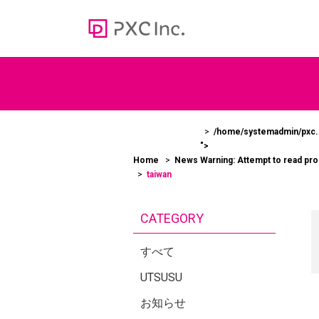
Web media
オウンドメディア
/home/systemadmin/pxc.c
">
100
Home
News
Warning
: Attempt to read pr
＞かあ
taiwan
ューシ
CATEGORY
すべて
UTSUSU
お知らせ