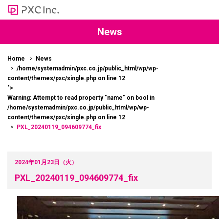
News
Home
News
/home/systemadmin/pxc.co.jp/public_html/wp/wp-
content/themes/pxc/single.php on line
12
">
Warning
: Attempt to read property "name" on bool in
/home/systemadmin/pxc.co.jp/public_html/wp/wp-
content/themes/pxc/single.php
on line
12
PXL_20240119_094609774_fix
2024年01月23日（火）
PXL_20240119_094609774_fix