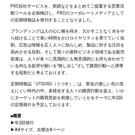
PXC自社サービスを、実績などをまとめてご提案する営業活
動ツールを企画検討し、PXCのコーポレートメディアとして
の定期情報誌を発刊することとなりました。
ブランディングは人の心に種を蒔き、欠かすことなく水をや
り続けることで長い時間をかけロイヤリティを育てていく役
割。広告は情報を広く人々に知らしめ、製品に対する注目を
高めさせる役割。そして我々の基幹ビジネス領域である販売
促進は、人々が各々に意識的にも無意識的にも持ち合わせて
いる内なる欲求や願いを“映し出し”そして購買行動へと誘導
する役割だと考えております。
定期情報誌「UTSUSU（うつす）」は、変化の激しい先の見
えにくい時代の中、多様化する人々の購買行動を捉え、いか
にターゲットの購買意欲を刺激していくかをテーマに年2回
の定期発行を予定しております。
■概要
▶年2回発行
▶A4サイズ、左開き8ページ