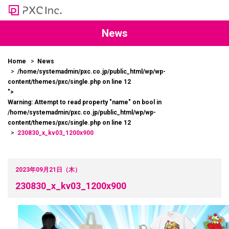
News
Home
News
/home/systemadmin/pxc.co.jp/public_html/wp/wp-
content/themes/pxc/single.php on line
12
">
Warning
: Attempt to read property "name" on bool in
/home/systemadmin/pxc.co.jp/public_html/wp/wp-
content/themes/pxc/single.php
on line
12
230830_x_kv03_1200x900
2023年09月21日（木）
230830_x_kv03_1200x900