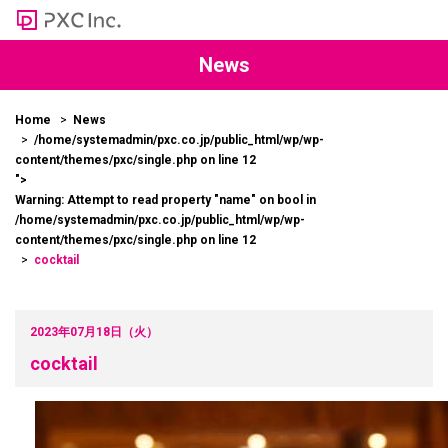
News
Home
News
/home/systemadmin/pxc.co.jp/public_html/wp/wp-
content/themes/pxc/single.php on line
12
">
Warning
: Attempt to read property "name" on bool in
/home/systemadmin/pxc.co.jp/public_html/wp/wp-
content/themes/pxc/single.php
on line
12
cocktail
2023年07月18日（火）
cocktail