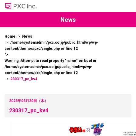
News
Home
News
/home/systemadmin/pxc.co.jp/public_html/wp/wp-
content/themes/pxc/single.php on line
12
">
Warning
: Attempt to read property "name" on bool in
/home/systemadmin/pxc.co.jp/public_html/wp/wp-
content/themes/pxc/single.php
on line
12
230317_pc_kv4
2023年03月30日（木）
230317_pc_kv4