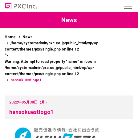
News
Home
News
/home/systemadmin/pxc.co.jp/public_html/wp/wp-
content/themes/pxc/single.php on line
12
">
Warning
: Attempt to read property "name" on bool in
/home/systemadmin/pxc.co.jp/public_html/wp/wp-
content/themes/pxc/single.php
on line
12
hansokuestlogo1
2022年05月30日（月）
hansokuestlogo1