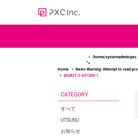
Web media
オウンドメディア
/home/systemadmin/pxc.c
">
100
Home
News
Warning
: Attempt to read pr
＞かあ
d42827-3-621200-1
ューシ
CATEGORY
すべて
UTSUSU
お知らせ