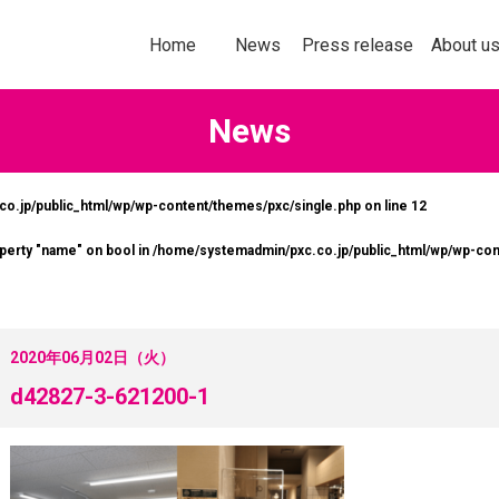
トップページ
お知らせ
プレスリリース
企業情報
Home
News
Press release
About u
News
o.jp/public_html/wp/wp-content/themes/pxc/single.php on line
12
社以上の加盟企業の＜商品・サービス
多様化する購買行
operty "name" on bool in
/home/systemadmin/pxc.co.jp/public_html/wp/wp-con
なたの企業にぴったりの販促ソリ
意欲を刺激してい
ョンをお探しいただけます！
ールスプロモーシ
を掲載します。
詳しくはこちら
2020年06月02日（火）
詳し
d42827-3-621200-1