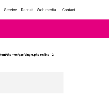
事業紹介
採用情報
メディア
お問い合わせ
s
Service
Recruit
Web media
Contact
動を捉え、人々の購買
tent/themes/pxc/single.php
on line
12
くことをテーマに、セ
ョン業界の情報、実績
くはこちら