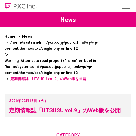
News
Home
News
/home/systemadmin/pxc.co.jp/public_html/wp/wp-
content/themes/pxc/single.php on line
12
">
Warning
: Attempt to read property "name" on bool in
/home/systemadmin/pxc.co.jp/public_html/wp/wp-
content/themes/pxc/single.php
on line
12
定期情報誌「UTSUSU vol.9」のWeb版を公開
2026年02月17日（火）
定期情報誌「UTSUSU vol.9」のWeb版を公開
CATEGORY