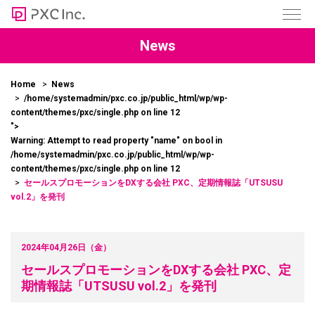
News
Home
News
/home/systemadmin/pxc.co.jp/public_html/wp/wp-
content/themes/pxc/single.php on line
12
">
Warning
: Attempt to read property "name" on bool in
/home/systemadmin/pxc.co.jp/public_html/wp/wp-
content/themes/pxc/single.php
on line
12
セールスプロモーションをDXする会社 PXC、定期情報誌「UTSUSU
vol.2」を発刊
2024年04月26日（金）
セールスプロモーションをDXする会社 PXC、定
期情報誌「UTSUSU vol.2」を発刊