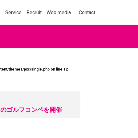
事業紹介
採用情報
メディア
お問い合わせ
s
Service
Recruit
Web media
Contact
動を捉え、人々の購買
tent/themes/pxc/single.php
on line
12
くことをテーマに、セ
ョン業界の情報、実績
くはこちら
初のゴルフコンペを開催