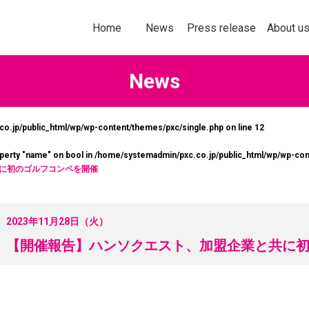
トップページ
お知らせ
プレスリリース
企業情報
Home
News
Press release
About u
News
o.jp/public_html/wp/wp-content/themes/pxc/single.php on line
12
社以上の加盟企業の＜商品・サービス
多様化する購買行
operty "name" on bool in
/home/systemadmin/pxc.co.jp/public_html/wp/wp-con
なたの企業にぴったりの販促ソリ
意欲を刺激してい
に初のゴルフコンペを開催
ョンをお探しいただけます！
ールスプロモーシ
を掲載します。
詳しくはこちら
2023年11月28日（火）
詳し
【開催報告】ハンソクエスト、加盟企業と共に