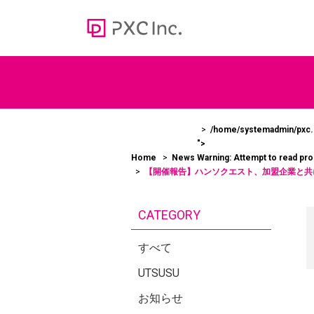
Web media
オウンドメディア
/home/systemadmin/pxc.c
">
100
Home
News
Warning
: Attempt to read pr
＞かあ
【開催報告】ハンソクエスト、加盟企業と共
ューシ
CATEGORY
すべて
UTSUSU
お知らせ