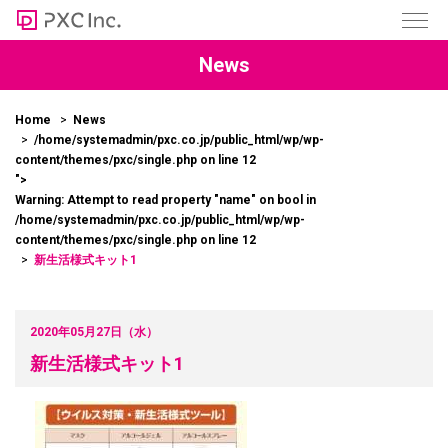
News
Home
News
/home/systemadmin/pxc.co.jp/public_html/wp/wp-
content/themes/pxc/single.php on line
12
">
Warning
: Attempt to read property "name" on bool in
/home/systemadmin/pxc.co.jp/public_html/wp/wp-
content/themes/pxc/single.php
on line
12
新生活様式キット1
2020年05月27日（水）
新生活様式キット1