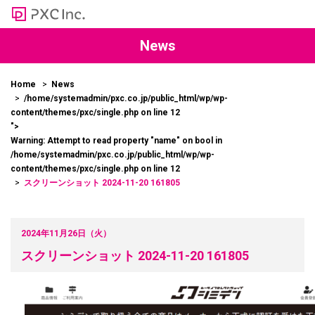
News
Home
News
/home/systemadmin/pxc.co.jp/public_html/wp/wp-
content/themes/pxc/single.php on line
12
">
Warning
: Attempt to read property "name" on bool in
/home/systemadmin/pxc.co.jp/public_html/wp/wp-
content/themes/pxc/single.php
on line
12
スクリーンショット 2024-11-20 161805
2024年11月26日（火）
スクリーンショット 2024-11-20 161805