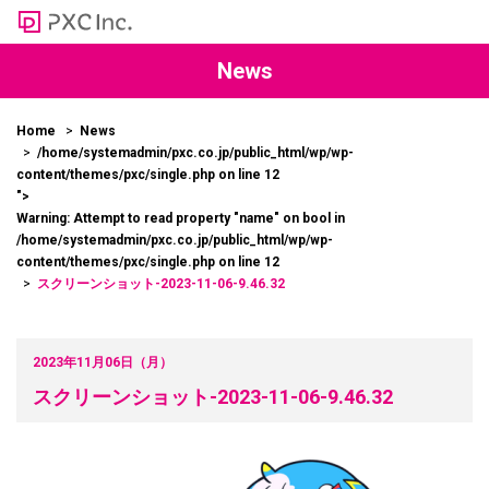
News
Home
News
/home/systemadmin/pxc.co.jp/public_html/wp/wp-
content/themes/pxc/single.php on line
12
">
Warning
: Attempt to read property "name" on bool in
/home/systemadmin/pxc.co.jp/public_html/wp/wp-
content/themes/pxc/single.php
on line
12
スクリーンショット-2023-11-06-9.46.32
2023年11月06日（月）
スクリーンショット-2023-11-06-9.46.32